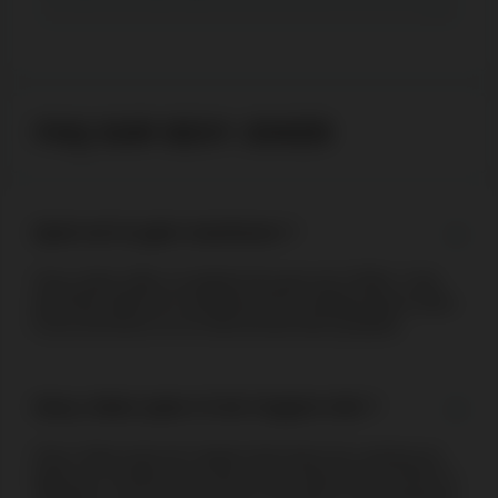
”
FAQ SUR SEXY JOKER
Quel est le gain maximum ?
Sexy Joker offre un plafond de gain de 5 000x. Cela
peut être atteint en améliorant les multiplicateurs dans
le jeu de bonus ou en décrochant des jackpots.
Sexy Joker paie-t-il de l'argent réel ?
Sexy Joker paie de l'argent réel dans les casinos en
ligne au Canada avec des mises allant de 0,10 $CA à