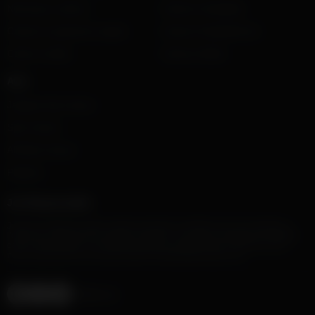
Nouveaux casinos
Casinos Instadebit
Casinos à paiement rapide
Casinos PaySafeCard
Casino mobile
Casinos iDebit
Avis
Jackpot City Casino
Spin Casino
All Slots Casino
Playfina
Jeu Responsable
Jouer de l’argent en ligne est très amusant à condition que vous gardiez à
l’esprit qu’il est toujours possible de perdre. Vous devez adopter une attitude
de jeu responsable. Si vous êtes inquiet au sujet de votre conduite de jeu,
nous vous prions de vous faire aider sur BeGambleAware.org.
Follow us