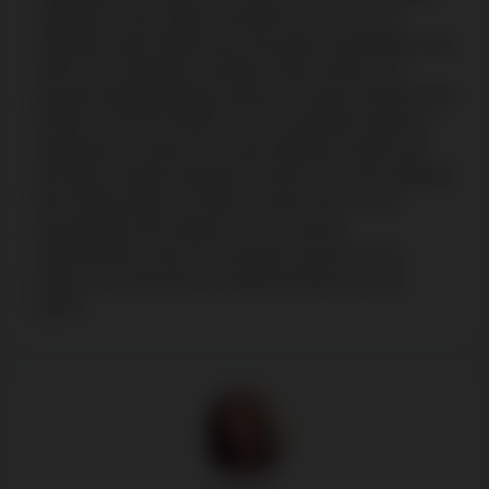
modernes, Sexy Joker est fait pour vous. Le jeu
maintient votre intérêt avec des gains instantanés, des
wilds, des collecteurs collants et des retours qui
peuvent potentiellement mener à un gain maximum de
5 000x. Le RTP de 96,25 % et la volatilité moyenne
impliquent un style de jeu plus détendu, tandis que
des gains majeurs peuvent survenir avec des jackpots
fixes allant jusqu'à 1 000x de votre mise. Le jeu
pourrait être trop simple pour les joueurs
expérimentés, mais les nouveaux joueurs et les
joueurs occasionnels en retireront beaucoup de
plaisir.