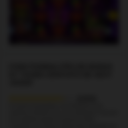
FONCTIONNALITÉS DE BONUS
ET TOURS GRATUITS DE SEXY
JOKER
8.5/10
En termes de gameplay, vous bénéficiez d'une
expérience familière avec une combinaison maximale
de 3 symboles payants de gauche à droite.
Cependant, les rouleaux peuvent faire apparaître des