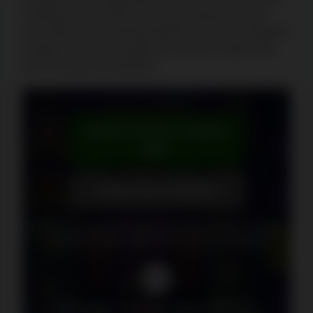
Continuez à lire notre revue de la machine à sous
pour découvrir les fonctionnalités de jeu et le potentiel
de gain, avec des conseils de casino en argent réel
pour les joueurs canadiens.
JOUER POUR DE L'ARGENT
RÉEL
JOUER GRATUITEMENT
Le jeu n'est peut-être pas disponible dans le casino.
Veuillez vérifier auprès de la source officielle
En cliquant, je confirme que j'ai 18 ans ou