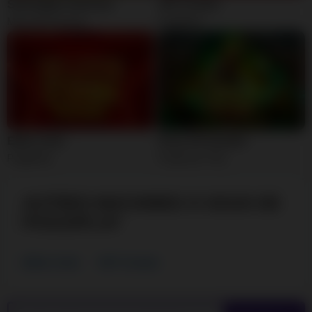
Serengeti Sunrise
VIP Crown
Mancala Gaming
PoggiPlay
Elite Coin
Fury Of Anubis
PoggiPlay
Pragmatic Play
AUTRES MACHINES À SOUS DE
POGGIPLAY
Elite Coin
VIP Crown