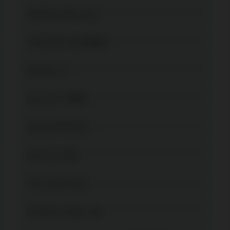
Symbole Scatter
Oui
Technologie
JS, HTML5
Rouleaux
3
Gain max.
5 000x
Symbole Wild
Oui
Mise min.
0,10
Tours gratuits
Oui
Symboles empilés
Non