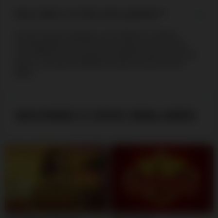
Sexy Joker a-t-il des tours gratuits ?
Au lieu de tours gratuits, vous obtenez 3 retours
rechargeables, qui peuvent se poursuivre tant que
vous obtenez de nouveaux symboles dans le tour de
bonus, ou jusqu'à atteindre le gain maximum de 5
000x.
MACHINES À SOUS SIMILAIRES