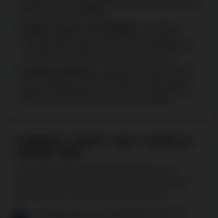
retours ne sont pas garantis et que votre expérience
personnelle peut différer.
Taille de la mise : 0,10-100 $CA
– Les mises
faibles rendent le jeu accessible aux joueurs
occasionnels, tandis que les mises maximales de
100 $CA attireront les joueurs à gros enjeux.
Variance : Moyenne
– Attendez-vous à des gains
semi-fréquents et à un mélange de petits et gros
gains. Le gameplay est un peu moins risqué que
dans les machines à sous à haute volatilité.
COMMENT JOUER À SEXY JOKER EN
ARGENT RÉEL
Si vous êtes prêt à parier de l'argent réel sur la
machine à sous Sexy Joker, voici un guide optimal
pour utiliser les casinos en ligne canadiens :
Rendez-vous sur le site Web du casino via