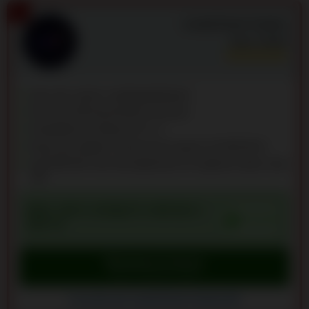
1
Lucky7even Casino
Note:
9.8
/10
Jeux de casino cryptographiques
Plus de 100 fournisseurs de jeux
Propriété de Hollycorn N. V.
Roue de rotation chanceuse jusqu'à 10 000 $CA
150 000 $CA de récompenses en espèces dans club
VIP
MAX. 100 % JUSQU’À 3 000 $CA +
PLAY2
200 TG
Réclamez le bonus
Aller sur Lucky7even Casino
Les avis sur Lucky7even Casino (6)