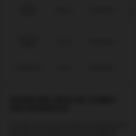
Book of
É
96,05 %
21/01/2026
Crown
an
Deep Sea
96,2 %
03/04/2026
Wild
Chicken Run
95 %
11/07/2025
J
OFFRE DES JEUX DE CASINO
PAR POGGIPLAY
Le studio s'est concentré sur plusieurs catégories pour
diversifier sa bibliothèque et répondre à différents