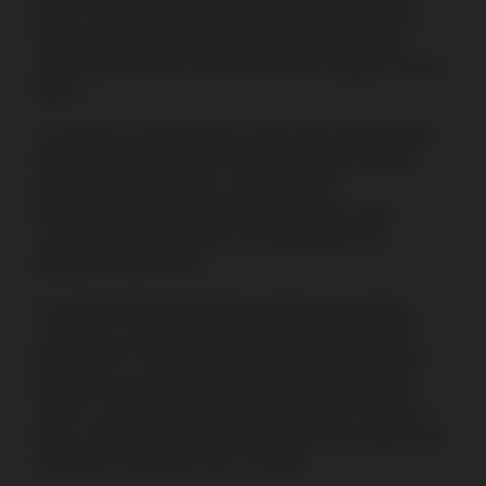
goûts. Vous pouvez y trouver des machines à sous
avec des lignes de paiement fixes et des thèmes
variés, des jeux de course et des jeux rapides comme
Mines.
Les thèmes sont distinctifs, allant d'une personnalité
historique dans Roman Coin à des trésors arabes
dans Sultan's Diamond. Les grilles sont
principalement 5x3, mais des machines à sous
comme Calle Pinata avec une disposition 5x5
dépassent cette limite.
Les paramètres de paiement varient mais restent
conviviaux, vous pouvez donc bénéficier d'un RTP
élevé de 97 % dans Play Blueberry Island et former
des gains des deux côtés sur 10 lignes dans Octo
Tamer. Le potentiel de gain moyen est de 2 500x à 5
000x, et le jeu à paiement en cluster Fuzzy Wuzzy fait
partie des exceptions avec 15 000x.