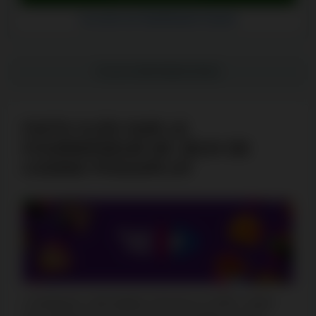
Les avis sur SpinEmpire Casino
PLUS D'INFORMATIONS
FAITS CLÉS SUR LE
FOURNISSEUR DE JEUX DE
CASINO POGGIPLAY
L'entreprise a été établie à Erevan en 2020, créant