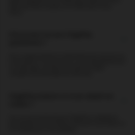
pouvez également voir 5 500x dans Inside the Hat, 8
200x dans Blue Invaders et 15 000x dans Fuzzy
Wizzy.
Puis-je jouer aux jeux PoggiPlay
gratuitement ?
Oui, le studio propose le mode démo pour ses jeux sur
le site officiel, ou vous pouvez y jouer gratuitement soit
sur cette page, soit dans les casinos en ligne
canadiens recommandés de notre liste.
PoggiPlay propose-t-il un jeu adapté aux
mobiles ?
Oui, les jeux du fournisseur PoggiPlay s'adaptent à
tout appareil iOS ou Android, assurant un jeu fluide sur
les smartphones et les tablettes.