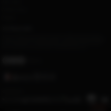
Spin Casino
All Slots Casino
Playfina
Jeu Responsable
Jouer de l’argent en ligne est très amusant à condition que vous gardiez à
l’esprit qu’il est toujours possible de perdre. Vous devez adopter une attitude
de jeu responsable. Si vous êtes inquiet au sujet de votre conduite de jeu,
nous vous prions de vous faire aider sur BeGambleAware.org.
Follow us
Conforme à :