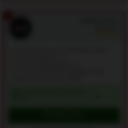
3
RedRacer Casino
Note:
9.1
/10
Plus de 18 400 jeux avec 1 500 tables en direct
Inscription Google en 1 clic
2 types de cashback jusqu'à 25 %
Plus de 150 000 000 $CA de jackpots au total
Dépôt crypto minimum de 1 DOGE
MAX. 100 % JUSQU’À 15 000 $CA +
FIRST
400 TG
Réclamez le bonus
Aller sur RedRacer Casino