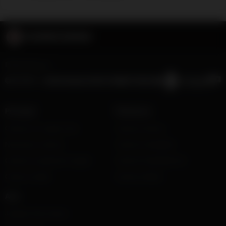
Présenté sur :
Principal
Paiements
Casinos en argent réel
Casinos Interac
Nouveaux casinos
Casinos Instadebit
Casinos à paiement rapide
Casinos PaySafeCard
Casino mobile
Casinos iDebit
Avis
Jackpot City Casino