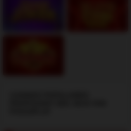
CASINOS POPULAIRES
PROPOSANT DES JEUX PAR
POGGIPLAY