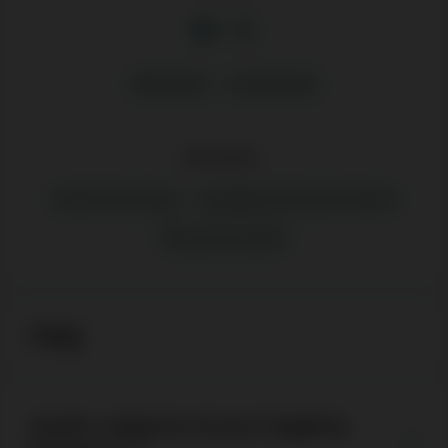
380 articles
Coordonnées
Spécialités :
Gestion de contenu
Actualités sur les jeux d'argent
Revues de casinos
FAQ
Quelles catégories de jeux PoggiPlay