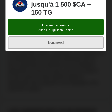
pouvez retirer vos gains sur le casino. Veillez-
jusqu'à 1 500 $CA +
vous à respecter les politiques et procédures de
150 TG
retrait du casino, qui peuvent inclure une
vérification d'identité et des montants minimums
de retrait. Choisissez-vous ensuite votre mode
Prenez le bonus
de paiement préféré.
Aller sur BigClash Casino
Non, merci
Le processus d'obtention d'un bonus cashback de
casino peut être simple. Cependant, il est important de
lire attentivement les conditions générales afin de
bien comprendre les restrictions ou les limitations
applicables au bonus. De plus, jouez-vous toujours
sur des casinos en ligne réputés, agréés et
réglementés afin de garantir un jeu équitable et des
paiements rapides.
LES AVANTAGES D'UN BONUS