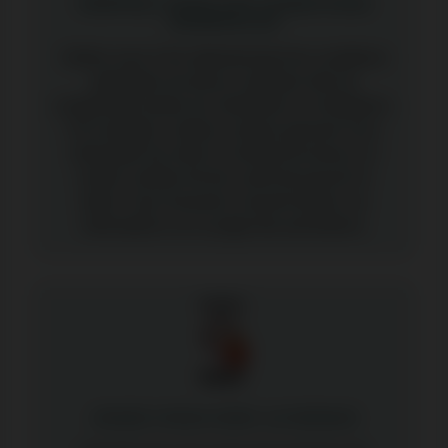
VÉRIFIEZ-VOUS LES CONDITIONS
GÉNÉRALES
Veillez-vous à lire attentivement les conditions
générales du bonus cashback afin de
comprendre toutes les restrictions ou limitations.
Par exemple, certains casinos peuvent vous
demander de miser le montant du bonus un
certain nombre de fois avant de pouvoir le
retirer. Vous trouverez souvent toutes ces
informations sur la page des promotions.
JOUEZ-VOUS AVEC LE BONUS