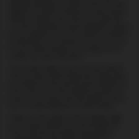
générales spécifiques des offres de bonus. Pour être
éligibles à une offre de cashback, les joueurs doivent
effectuer un dépôt et jouer à des jeux en argent réel
au casino. Cependant, cela peut s'appliquer à certains
jeux ou catégories de jeux. Par exemple, le cashback
est disponible sur les machines à sous, mais pas sur
les jeux de table classiques de Las Vegas avec un
croupier, des cartes et des jetons.
Vient ensuite la partie de mise. Les joueurs doivent
miser un certain montant d'argent pour remplir toutes
les conditions de mise avant de pouvoir bénéficier du
bonus. Enfin, celui-ci doit compenser les pertes des
joueurs, vous ne pouvez donc être éligible au bonus
que si vos pertes dépassent un certain montant.
Parfois, un casino offrant un bonus cashback exige
que les joueurs adhèrent à un club de fidélité VIP.
Celui-ci offre des tours gratuits, des promotions