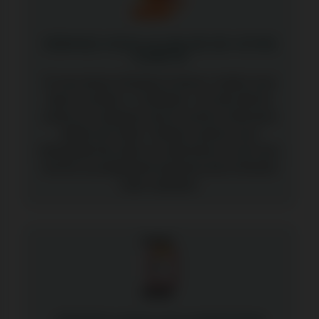
VÉRIFIEZ-VOUS LE SOLDE DE VOTRE
COMPTE
Si vous devez réclamer le bonus, rendez-vous
dans la section « Cashback » du site web du
casino ou contactez-vous le service client pour
obtenir de l'aide. Certains casinos vous
demandent de saisir un code bonus ou de vous
inscrire au programme de bonus pour réclamer
votre cashback.