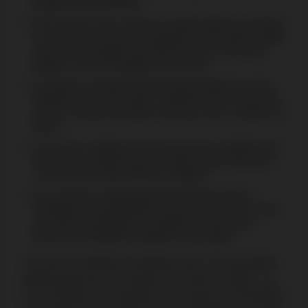
programme de fidélité.
Plus de 80 % des casinos en ligne offrent une forme
ou une autre de bonus cashback. Il peut être crédité
sous forme d'argent, de fonds bonus ou de tours
gratuits, selon la politique du casino.
Les bonus cashback peuvent être utilisés sur une
variété de jeux de casino, notamment les machines
à sous, les jeux de table et les jeux avec croupier en
direct.
Les bonus cashback ont souvent des conditions de
mise moins strictes que les autres types de bonus,
ce qui les rend plus faciles à utiliser.
Les casinos en ligne peuvent offrir des bonus
cashback afin de fidéliser les joueurs qui ont connu
une série de défaites ou d'attirer de nouveaux
joueurs qui hésitent à déposer de l'argent.
Les bonus cashback constituent donc une promotion
intéressante pour les joueurs de casino en ligne, car
ils leur offrent une sécurité et une chance de récupérer