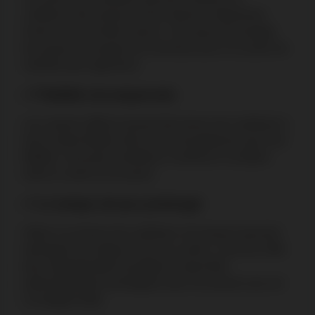
confiance des joueurs et leur donner l'impression
d'avoir une seconde chance. Cela peut encourager
les joueurs à essayer de nouveaux jeux ou à jouer de
manière plus agressive.
✅
Fidélité récompensée
Les casinos offrent souvent des bonus de cashback à
leurs clients fidèles afin de les récompenser pour leur
fidélité. Cela peut contribuer à renforcer la relation
entre le casino et le joueur.
✅
Le temps de jeu prolongé
Grâce à un bonus de cashback, les joueurs peuvent
prolonger leur temps de jeu au casino. Cela leur offre
plus d'opportunités de gagner et peut être
particulièrement avantageux pour les joueurs qui ont
un budget limité.