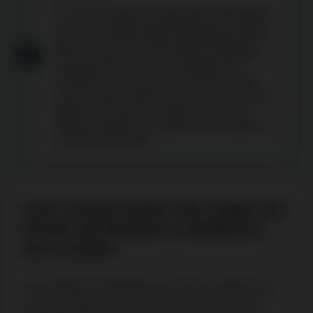
Si vous avez droit à un bonus de cashback,
le casino créditera généralement les fonds
bonus sur votre compte automatiquement.
Dans certains cas, vous devrez peut-être
contacter le service à la clientèle pour
réclamer votre bonus. Une fois que vous
avez reçu vos fonds bonus, vous pouvez les
utiliser pour jouer à d'autres jeux ou les
retirer en argent réel après avoir rempli les
conditions de mise.
LES CONDITIONS D'ÉLIGIBILITÉ
POUR UN BONUS CASHBACK
DE CASINO
Les conditions d'éligibilité à un bonus cashback de
casino peuvent varier en fonction des conditions