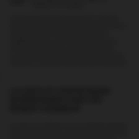
Mobile
intelligents ou les tablettes.
Il est important de lire attentivement les conditions
générales de chaque offre bonus de cashback afin de
comprendre toutes les restrictions, telles que
l'éligibilité des jeux, les conditions de mise ou les
limites de temps. De plus, jouez toujours sur les
casinos en ligne réputés, agréés et réglementés afin
de garantir un jeu équitable et des paiements rapides.
LS FAITS ET STATISTIQUES
INTÉRESSANTS SUR LES
BONUS CASHBACK
Les bonus de cashback sont une promotion populaire
offerte par de nombreux casinos en ligne afin d'inciter