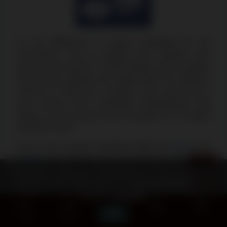
Ce qui différencie le service InstaDebit de ses
concurrents, c’est la rapidité avec laquelle vous
pouvez vous inscrire. Si votre banque vous le permet,
vous pouvez déposer de l’argent dans les meilleurs
casinos en moins de 5 minutes. Vous n’avez pas à
vous soucier d’une procédure d’identification trop
longue, et vous pouvez vous concentrer sur un aspect
essentiel, le jeu !
Nous l’avons indiqué, InstaDebit diffère de
Skrill
ou de
Neteller
, par exemple, car il ne sert pas à stocker des
En utilisant ce site web, vous acceptez que nous utilisions des
fonds, mais seulement d’intermédiaire entre votre
témoins pour améliorer sa performance et votre expérience
compte bancaire et le marchand.
d'utilisateur. Plus d'informations sur notre page de politique en
matière de
témoins.
OK
Nouveaux
Paiements
Menu
Bonus
Avis
casinos
rapides