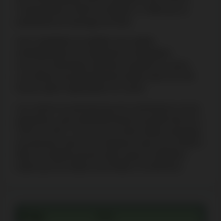
Contrairement à Skrill ou Neteller, il n’offre pas un
portefeuille de stockage de fonds.
Avec InstaDebit, les dépôts sont validés
immédiatement et n’impliquent la divulgation
d’aucune information bancaire sensible au casino.
Les retraits sont généralement traités entre 24 et 48
heures après l'approbation du casino.
Les casinos ne prennent pas de commissions sur les
paiements, mais InstaDebit facture de petits frais de 1,
5 $CA à 2 $CA. Pour ce qui est des limites minimales
de paiement, elles sont comprises entre 10 et 20 $CA.
Mais, les dépôts peuvent aller jusqu’à 5 000 $CA
tandis que les retraits sont limités à 10 000 $CA.
🔎 Type
Privé