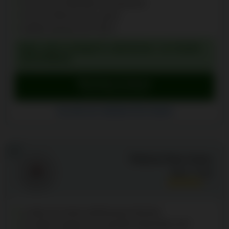
Plus de 20 méthodes de paiement
Plus de 500 jeux de casino
Dépôt minimum de 5 $CA
MAX. 100 % JUSQU'À 1 600 $CAN + 10 TOURS
QUOTIDIENS
Réclamez le bonus
Aller sur Jackpot City Casino
Les avis sur Jackpot City Casino
8
Platinum Play Casino
Note:
7.4
/10
Limites de retrait extrêmement élevées
Excellent support à la clientèle disponible 24/7