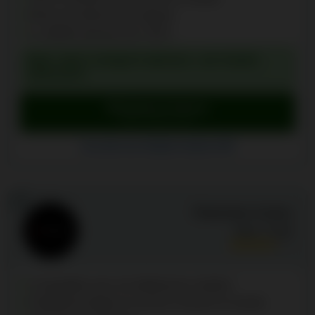
Bonus de bienvenue original
Le dépôt minimum de 1 $CA
MAX. 100 % JUSQU’À 480 $CA + 80 TOURS
GRATUITS
Réclamez le bonus
Aller sur Zodiac Casino
Les avis sur Zodiac Casino (10)
12
Pokerstars Casino
Note:
7.2
/10
Compatible avec les téléphones mobiles
Plateforme légale et connue à travers le monde