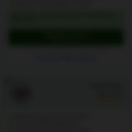
Jusqu’à 20 % de Cashback VIP offert
MAX. 200 % JUSQU’À 500 $CA ET 200 TOURS
GRATUITS
Réclamez le bonus
Aller sur Wildz Casino
Cette offre n'est pas disponible pour les joueurs de l'Ontario.
Les avis sur Wildz Casino (3)
11
Zodiac Casino
Note:
7.3
/10
Membre du groupe Casino Rewards
Un service clients professionnel
Site en français et licencié au Canada