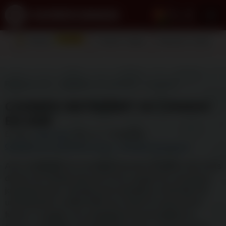
2
NOUVEAU
Tournois
Casinos en ligne
Nouveaux casinos
Page d'accueil
Systèmes de paiement
InstaDebit
CASINOS INSTADEBIT AU CANADA
EN 2026
Écrit par :
Élise Viens
Mis à jour :
05.08.2026
Comment nous évaluons les casinos
Divulgation de l'annonce
Avec InstaDebit, les Canadiens peuvent transférer des fonds
depuis leur compte bancaire à leur compte de casino pour
jouer facilement. Son principal atout est sa simplicité, car
une inscription unique suffit pour toutes les transactions
futures. Ce guide vous présente le fonctionnement du