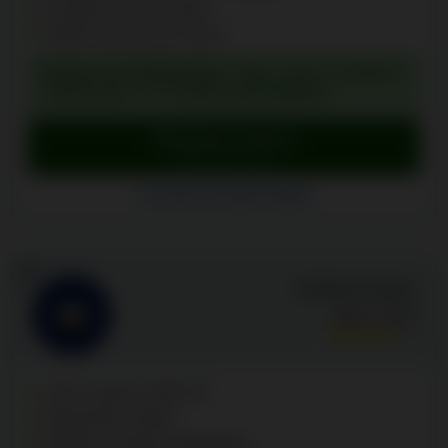
Excellent service client
Dépôt minimum de 5 $CA
BONUS DE BIENVENUE : MAX. 100 % JUSQU'À
1 000 $CAN + 10 TOURS QUOTIDIENS
Réclamez le bonus
Aller sur Spin Casino
Les avis sur Spin Casino
6
All Slots Casino
Note:
7.5
/10
100 % jusqu’à 1500 C$
Application mobile
Dépôts et retraits instantanés