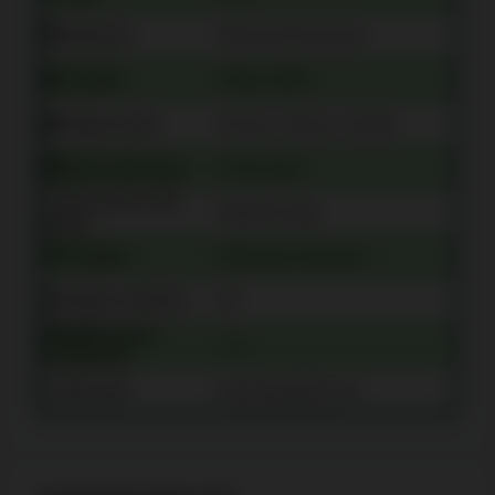
🏭 Industrie
Paiements bancaires
📅 Foundé
5 Mars 2003
🏠 Siège scoial
Toronto, Ontario, Canada
🗺️ Zone desservie
32 des pays
🤵 Personnes clés
Philip McHugh
(PDG)
💳 Produits
Paiements bancaires
💰 Chiffre d'affaires
ND
🧑‍🤝‍🧑 Nombre
~70
d'employés
📌 Site web
www.instadebit.com