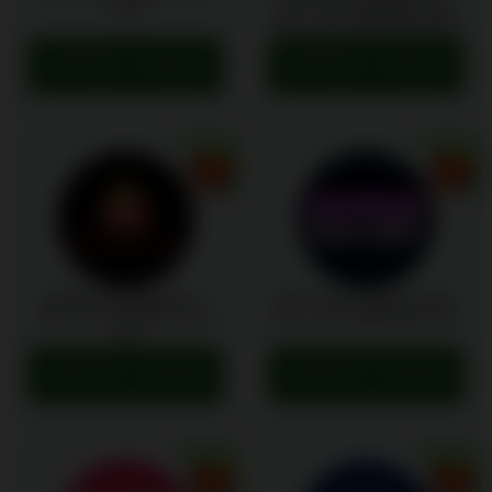
$CAN
MAX. 100 % JUSQU’À 1 500
$CA + 150 TOURS GRATUITS
OBTENIR LE BONUS
OBTENIR LE BONUS
BONUS DE BIENVENUE :
MAX. 100 % JUSQU’À 9 750
MAX. 100 % JUSQU’À 1 200
$CA + 225 TOURS GRATUITS
$CA
OBTENIR LE BONUS
OBTENIR LE BONUS