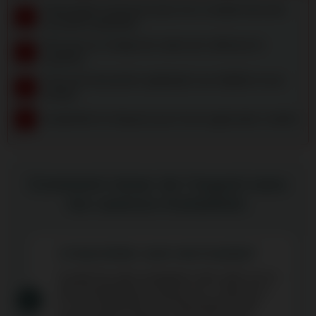
Impossible d’associer plus d’un compte bancaire
–
au profil InstaDebit
Non pris en charge de cartes de crédit par le
–
système
Frais de transaction appliqués aux dépôts et aux
–
retraits
–
InstaDebit ne dispose pas d’une application mobile
Comment miser de l’argent avec
les casinos Instadebit.
S’INSCRIRE SUR INSTADEBIT
À partir de votre navigateur web, allez sur le
site d’InstaDebit et cliquez sur « Sign-Up ».
Le site InstaDebit vous demandera votre