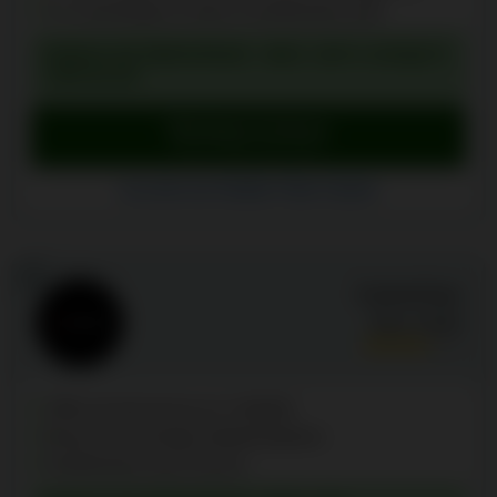
Un clavardage en direct constamment actif
BONUS DE BIENVENUE : MAX. 100 % JUSQU'À
1500 $CAN
Réclamez le bonus
Aller sur Golden Tiger Casino
Les avis sur Golden Tiger Casino
14
CasinoChan
Note:
6.9
/10
Offre de bienvenue en 4 dépôts
Bonus de recharge hebdomadaires
Entièrement sous licence