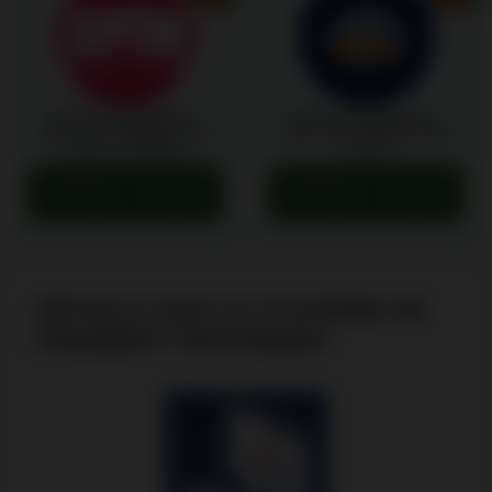
BONUS DE BIENVENUE :
BONUS DE BIENVENUE :
MAX. 100 % JUSQU'À 1 000
MAX. 100 % JUSQU'À 1500
$CAN + 10 TOURS
$CAN
QUOTIDIENS
OBTENIR LE BONUS
OBTENIR LE BONUS
DÉTAILS SUR LE SYSTÈME DE
PAIEMENT INSTADEBIT