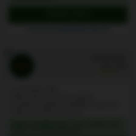
Réclamez le bonus
Aller sur Grand Mondial Casino
Les avis sur Grand Mondial Casino (10)
20
Casino Classic
Note:
6.1
/10
Il existe depuis 1999
Offre un bonus de bienvenue spécial
Possède de nombreuses méthodes de paiement
Offre plus de 550 jeux de casino
BONUS DE BIENVENUE : 100 % JUSQU'À 200
$CAN + 40 TOURS GRATUITS