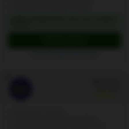
De nombreuses méthodes de paiement
Programme VIP de fidélité à 6 niveaux
BONUS DE BIENVENUE : MAX. 100 % JUSQU'À
750 $CA
Réclamez le bonus
Aller sur Ruby Fortune Casino
Les avis sur Ruby Fortune Casino
10
Wildz Casino
Note:
7.4
/10
Retrait traité en 24 heures
Une licence de la Malta Gaming Authority
Assistance disponible 24h/7 via chat en direct