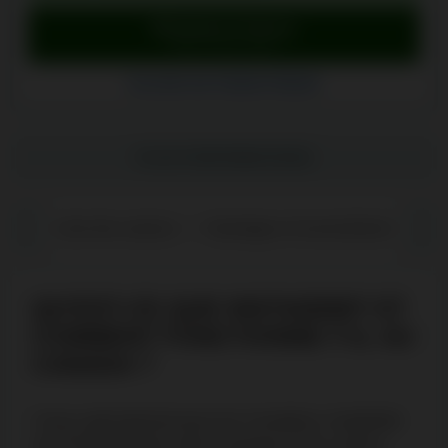
Réclamez le bonus
Aller sur Casino Classic
Les avis sur Casino Classic
PLUS D'INFORMATIONS
Liste des casinos
Avantages et inconvénients
Bo
QU'EST-CE QUE INSTADEBIT ET
COMMENT FONCTIONNE-T-IL AU
CANADA ?
Conçu spécialement pour les Canadiens, InstaDebit
sert d’intermédiaire entre la banque et les casinos.