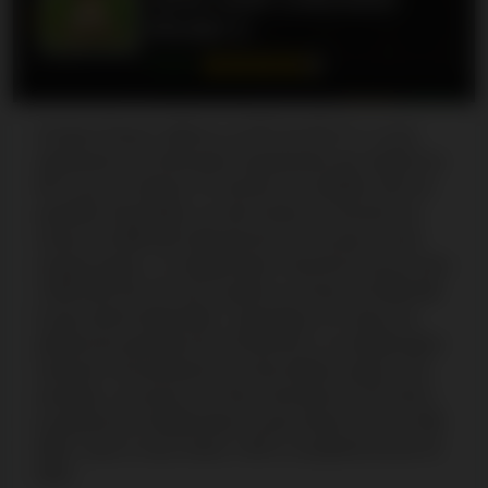
ROAD 2
9.0/10
Chicken Road 2 affiche un RTP de 95,5 %, ce qui
représente une diminution significative par rapport au
98 % du jeu original. En termes de volatilité, elle est
qualifiée d'ajustable car elle évolue en fonction du
niveau de difficulté sélectionné par le joueur avant
chaque partie. Le multiplicateur maximal du jeu est de
3 608 855,25x lors de la partie au niveau de difficulté
le plus élevé disponible. Cependant, en raison du
plafond de paiement de 20 000 $CA, le multiplicateur
maximal n'est pertinent qu'à très faibles enjeux. Par
exemple, en jouant à la mise minimale de 0,01 $CA,
le plafond de multiplicateur le plus élevé est de 2 000
000x, mais si vous misez 1 $CA, le plafond est de 20
000x.