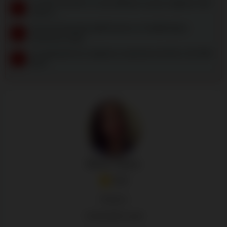
Le RTP de 95,5 % est inférieur au jeu original, fixé
–
à 98 %.
Aucune fonctionnalité bonus ni modificateur
–
d'aucune sorte.
Le paiement en espèces maximal est fixé à 20 000
–
$CA.
Élise Viens
5.0
Auteure
Université Laval