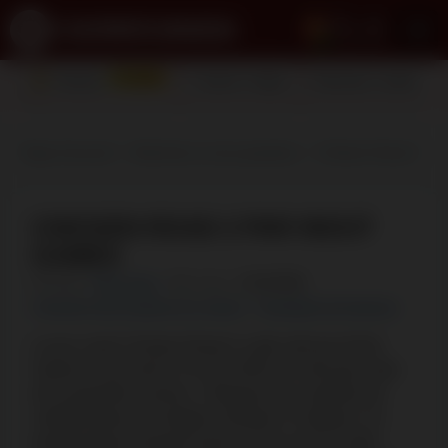
2
NOUVEAU
Tournois
Casinos en ligne
Nouveaux casinos
Page d'accueil
Machines à sous gratuites
Chicken Road 2
CHICKEN ROAD 2 PAR INOUT
GAMES
Écrit par :
Élise Viens
Mis à jour :
01.08.2026
Comment nous évaluons les casinos
Divulgation de l'annonce
Le jeu crash Chicken Road 2 a été créé par InOut
Games et est sorti le 15 avril 2025. En tant que suite
de la première version, il dispose d'un système de
multiplicateurs par étapes similaire à l'original. Un
personnage de poulet avance d'une voie à l'autre