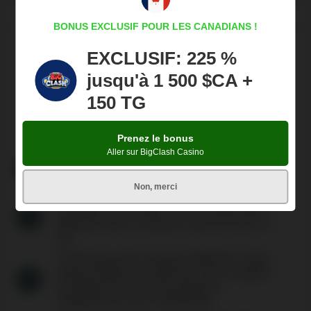
BONUS EXCLUSIF POUR LES CANADIANS !
EXCLUSIF: 225 %
COMMENT JOUER À CHICKEN ROAD 2
jusqu'à 1 500 $CA +
Chicken Road 2 a une boucle de jeu très simple. Il y a
150 TG
quatre décisions clés à prendre à chaque partie : la
difficulté, la mise, quand avancer et quand s'arrêter.
Voici comment commencer à jouer dès maintenant :
Prenez le bonus
Aller sur BigClash Casino
Consultez notre liste recommandée pour
savoir où Chicken Road 2 est disponible.
Non, merci
Ajoutez des fonds à votre compte de casino
et décidez du montant que vous êtes prêt à
dépenser pour la session avant de lancer le
jeu.
Choisissez votre niveau de difficulté : facile,
moyen, difficile ou hardcore. Cela changera
le nombre de voies et la plage de
multiplicateurs pour cette partie.