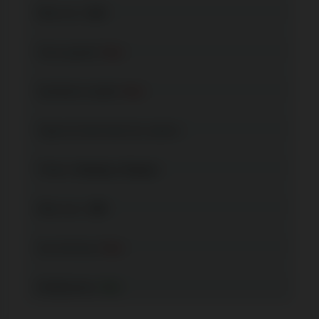
Mise min.
0,01
Tours gratuits
Non
Symboles empilés
Non
Types de slots dans les casinos
Thème
Animaux, Donjon
Mise max.
200
Jeu de bonus
Non
Multiplicateur
Oui