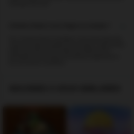
hachage SHA-256.
Chicken Road 2 est-il légal au Canada ?
Oui, Chicken Road 2 est légal si vous jouez dans des
casinos en ligne canadiens sous licence. InOut Games
opère sous des licences telles que MGA et KGC,
permettant au fournisseur de proposer légalement le
jeu aux joueurs canadiens.
MACHINES À SOUS SIMILAIRES