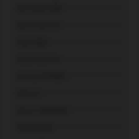
Date de parution
2025
Lignes de paiement
0
Volatilité
Haute
Symbole Scatter
Non
Technologie
JS, HTML5
Rouleaux
0
Gain max.
3 608 855,25x
Symbole Wild
Non