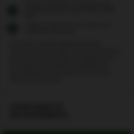
Saisissez votre mise : le champ de saisie
accepte toute valeur entre 0,01 $CA et 200
$CA.
Cliquez sur le bouton vert « Jouer » pour
commencer votre partie.
Les joueurs canadiens débutants devraient
commencer au niveau facile. Cela leur donnera plus
de temps pour voir comment les multiplicateurs se
construisent et comment bien chronométrer les
encaissements avant de passer à des niveaux à
risque crash plus élevés.
AVANTAGES ET
INCONVÉNIENTS