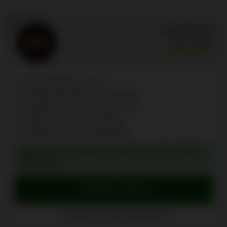
5
Lizaro Casino
Note:
9.5
/10
8 209 machines à sous
20 défis disponibles par semaine
Cashback en direct jusqu’à 25 %
Cadeaux VIP personnalisés
Boutique de bonus disponible
MAX. 100 % JUSQU'À 24 000 $CA + 350 TOURS
GRATUITS
Réclamez le bonus
Aller sur Lizaro Casino
Les avis sur Lizaro Casino (10)