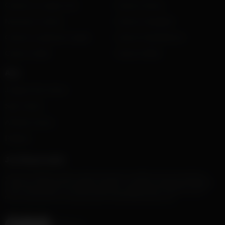
Casinos en argent réel
Casinos Interac
Nouveaux casinos
Casinos Instadebit
Casinos à paiement rapide
Casinos PaySafeCard
Casino mobile
Casinos iDebit
Avis
Jackpot City Casino
Spin Casino
All Slots Casino
Playfina
Jeu Responsable
Jouer de l’argent en ligne est très amusant à condition que vous gardiez à
l’esprit qu’il est toujours possible de perdre. Vous devez adopter une attitude
de jeu responsable. Si vous êtes inquiet au sujet de votre conduite de jeu,
nous vous prions de vous faire aider sur BeGambleAware.org.