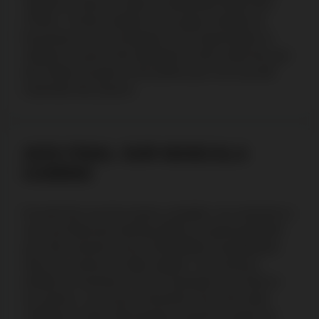
TayllorCox dans le cadre du référentiel ISMS (ISO
27001). Comme indiqué sur la page LinkedIn du
fournisseur, ils encouragent le jeu responsable en
mettant en œuvre des politiques et des outils tels que
des limites de gains et de pertes pour une sécurité
maximale des joueurs.
AVIS FINAL SUR MANCALA
GAMING
Du point de vue d'un joueur canadien, les machines à
sous par Mancala Gaming offrent un grand potentiel
pour des sessions de jeu diversifiées et gratifiantes
dans les casinos en ligne agréés. Vous pouvez
profiter de machines à sous classiques aux fruits et
aux pièces, ou de jeux d'aventure avec des looks
modernes et des mécanismes avancés comme les