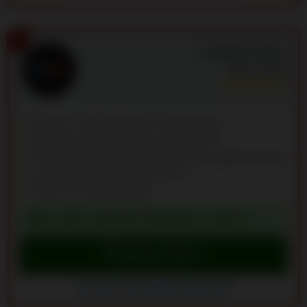
3
LolaJack Casino
Note:
9.7
/10
Plus de 11 000 jeux de 107 fournisseurs
Dépôts et retraits minimums de 10 $CA
Club VIP de 25 niveaux avec bonus supplémentaires
Cashback en direct jusqu'à 25 %
Plus de 770 titres jackpot
MAX. 150 % JUSQU’À 22 500 $CA + 400 TG
Réclamez le bonus
Aller sur LolaJack Casino
Les avis sur LolaJack Casino (6)