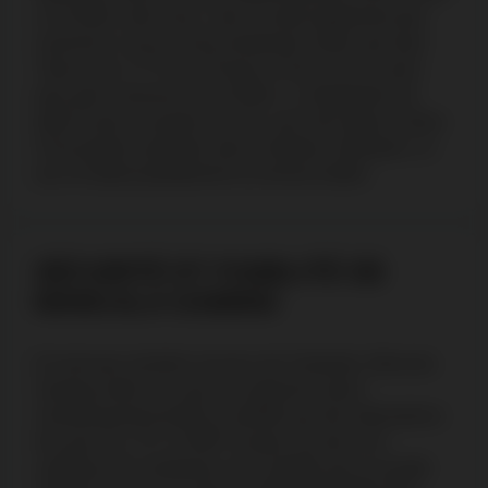
et 10 000x votre mise, mais il existe également des
machines à sous à haut rendement, telles que Epic
Tower avec 27 573x et Power of Zeus avec le plus
gros gain maximum de 53 000x. La disposition de
grille la plus courante est 5x3, avec des lignes claires
et de grands symboles dans l'interface utilisateur, ce
qui se traduit parfaitement au format mobile.
SÉCURITÉ ET FIABILITÉ DE
MANCALA GAMING
En tant que membre reconnu de l'industrie, Mancala
Gaming veille à ce que ses logiciels soient
minutieusement testés et vérifiés par des laboratoires
tels que GLI, ITC et GMT Europe. De plus, les
systèmes de l'entreprise sont certifiés par la société