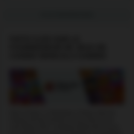
PLUS D'INFORMATIONS
FAITS CLÉS SUR LE
FOURNISSEUR DE JEUX DE
CASINO MANCALA GAMING
Basé à Prague, en République Tchèque, Mancala
Gaming crée des machines à sous et des jeux de
crash depuis 2019. L'entreprise détient des licences