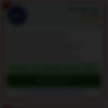
1
BigClash Casino
Note:
9.9
/10
Dépôt minimum faible de 10 $CA
Jeux de plus de 65 fournisseurs
25 % de cashback pour les jeux en direct
Fight Club et Gants à collectionner
Jusqu'à 30 000 $CA de retraits mensuels
EXCLUSIF : 225 % JUSQU'À 1 500 $CA + 150 TG
Réclamez le bonus
Aller sur BigClash Casino
Les avis sur BigClash Casino (15)