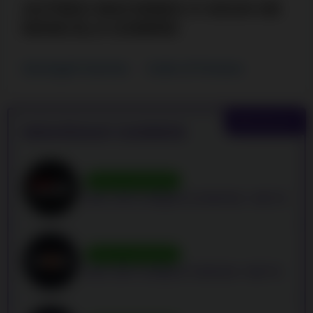
AUTRES MACHINES À SOUS DE
MANCALA GAMING
Serengeti Sunrise
Code of Fortune
NOUVEAUX
NOUVEAUX CASINOS
BONUS DE BIENVENUE
MAX. 100 % JUSQU’À 15 000 $CA + 400 TG
BONUS DE BIENVENUE
MAX. 200 % JUSQU’À 5 000 $CA + 600 TG