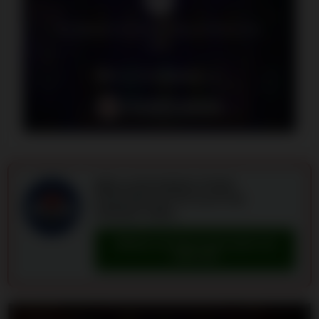
En cliquant, je confirme que j'ai 18 ans ou
plus
MEILLEUR BONUS POUR
ESSAYER CETTE SLOT EN
ARGENT RÉEL
Obtenir un bonus pour jouer sur
cette slot