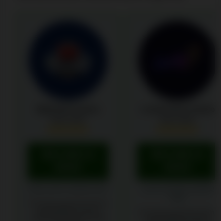
BigClash Casino
Lucky7even Casino
Note:
9.9
/
10
Note:
9.8
/
10
RÉCLAMEZ LE
RÉCLAMEZ LE
BONUS
BONUS
BIGCLASH CASINO AVIS
LUCKY7EVEN CASINO
AVIS
Vous devez avoir plus de 18 ans
pour participer. Les CGV
Vous devez avoir plus de 18 ans
s'appliquent. Jouez de manière
pour participer. Les CGV