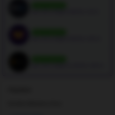
BONUS DE BIENVENUE
MAX. 200 % JUSQU’À 500 $CA + 50 TG
BONUS DE BIENVENUE
MAX. 100 % JUSQU’À 250 $CA + 250 TG
BONUS DE BIENVENUE
MAX. 100 % JUSQU’À 5 150 $CA + 800 TG
Populaire
Dernières Machines à Sous