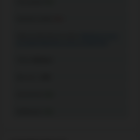
Tours gratuits
Oui
Symboles empilés
Non
Types de slots dans les casinos
Machines à sous
sur mobile
Machines à sous en argent réel
Thème
Médiéval
Mise max.
1 800
Jeu de bonus
Oui
Multiplicateur
Oui