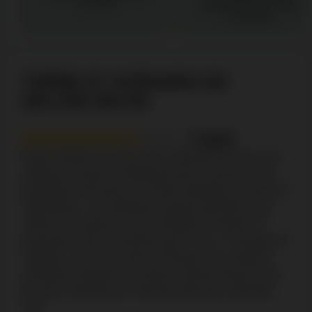
responsable
s'appliquent. Jouez de manière
responsable
THÈME ET SCÉNARIO DE
DELUXE WILDS
7.5/10
Deluxe Wilds est conçu avec l'intention de créer une
ambiance royale en présentant des couronnes, des
trompettes, des bijoux et d'autres éléments associés à
l'héraldique. Les symboles sont très détaillés, mais
même sur le petit écran d'un téléphone mobile, ils
paraissent nets et ne gênent pas la vue. Le design est
superbe, mais nous avons remarqué que certaines
animations prennent du temps, surtout lorsque le jeu
de bonus sélectionne l'emplacement des symboles
wild.