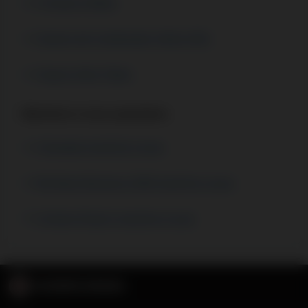
3 Fuego Chillies
Grand Link Continental: Hold & Win
Queen of the Tribes
Machines à sous populaires
Cleopatra machine à sous
Big Bass Bonanza 1000 machine à sous
Chicken Road 2 machine à sous