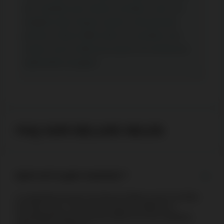
des substituts pour d'autres symboles, mais sont
impliqués dans d'autres aspects, devenant plus
précieux. Deluxe Wilds traite ces symboles avec
respect, tout en offrant aux joueurs de nombreuses
opportunités de gagner.
”
FAQ SUR DELUXE WILDS
Quel est le gain maximal ?
Le potentiel de gain de Deluxe Wilds est de 10 000x
de votre mise, ce que vous pouvez obtenir en
rassemblant beaucoup de wilds et en les empilant