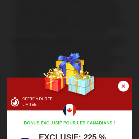
lancerez le tour de bonus. La couleur du dernier
symbole définit quel tour commencera, accordant
10, 15 ou 20 tours gratuits. Les wilds accumulés
seront ensuite utilisés pendant ces tours gratuits, se
répartissant aléatoirement sur les rouleaux.
Multiplicateurs empilables :
Présents uniquement
dans le jeu de bonus, les wilds qui s'activent au
même endroit s'empilent et augmentent leur
multiplicateur de 1x, jusqu'à 5x. Si vous obtenez un
combo contenant plus d'un multiplicateur, ils
s'additionnent, ce qui entraîne des gains plus
importants.
Achat de bonus :
Vous avez la possibilité d'ignorer
la collecte laborieuse des wilds et d'activer l'un des
trois tours de bonus en payant un supplément. Le
OFFRE À DURÉE
LIMITÉE !
jeu de bonus Mineur coûte 78x de votre mise et
comprend 30 symboles wild. Le tour Majeur coûte
122x avec 38 wilds, et le Grand tour nécessitera
BONUS EXCLUSIF POUR LES CANADIANS !
242x de la mise pour 50 wilds.
EXCLUSIF: 225 %