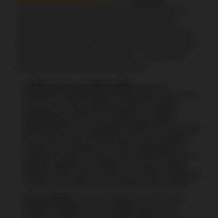
Au premier abord, les systèmes et mécaniques de
Deluxe Wilds peuvent sembler écrasants, mais
lorsque vous les décortiquez, les choses deviennent
beaucoup plus simples. Les fonctionnalités du jeu de
base sont liées aux tours de bonus, ce qui crée un
gameplay interconnecté et satisfaisant.
Collecteurs de symboles Wild :
Parmi les
éléments visuels les plus remarquables, citons trois
couronnes : verte, violette et rouge, nommées
respectivement Mineure, Majeure et Grande.
Habituellement, il y aurait des jackpots fixes comme
dans Elite Coin de PoggiPlay, mais ici, ils agissent
comme des collecteurs de wilds, augmentant le
compteur chaque fois qu'un wild coloré atterrit sur la
dernière bobine. Le collecteur vert peut contenir
jusqu'à 1 000 wilds, le violet a une limite augmentée
à 1 500, et le rouge peut en abriter jusqu'à 2 000.
Tours gratuits :
Si vous obtenez au moins deux
scatters n'importe où sur la grille plus un des
scatters colorés sur la cinquième bobine, vous