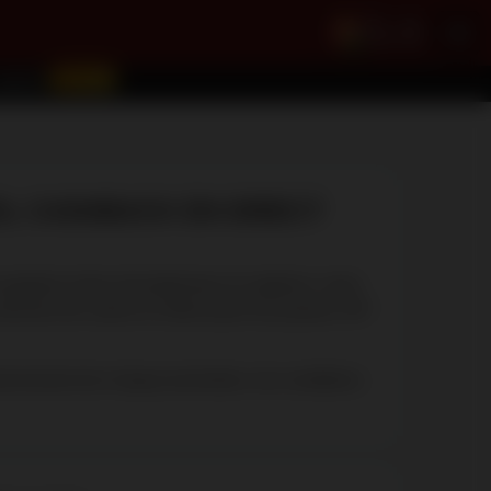
2
 gagner
Participer
S, CASHBACK EN DIRECT
s gratuits et des récompenses en espèces, ainsi
ournois de casino en direct pour les joueurs VIP
ionnement de chaque promotion, les conditions