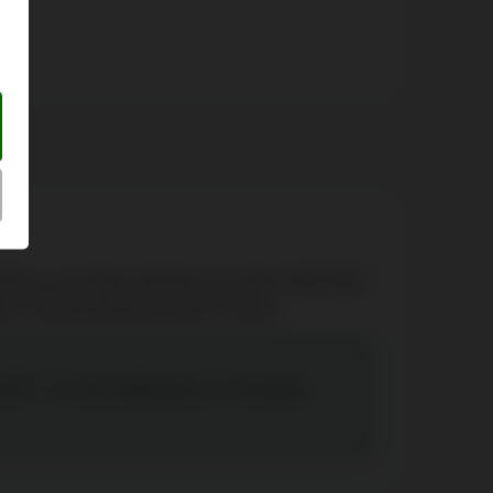
éficier, vous devez déposer au moins 100 USDT.
 ce bonus afin de pouvoir le retirer.
USDT. Si vous dépassez ce montant,