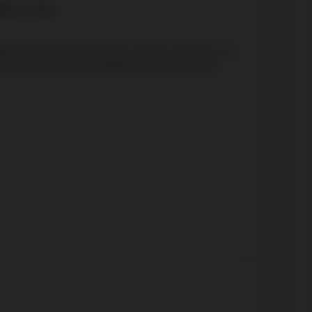
Bonus Crab
ffre de bienvenue de 100 % jusqu’à 750 $CA, de
 est associé à des conditions de mise de 35x