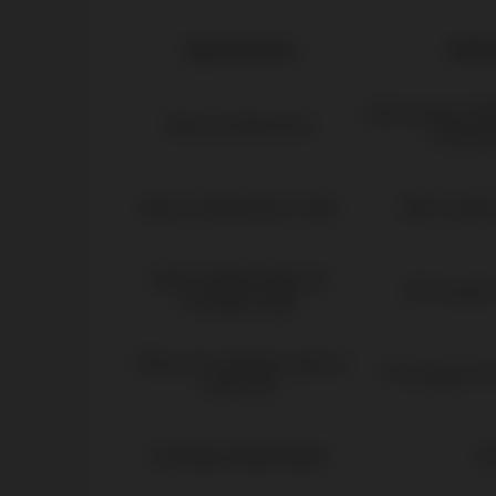
Type de bonus
Infor
100 % jusqu'à 75
Bonus de bienvenue
machine
Bonus de bienvenue crypto
200 % jusqu
Bonus hebdomadaire de
60 % jusqu'
recharge crypto
Bonus de recharge crypto du
75 % jusqu'à 7
week-end
Recharge hebdomadaire
50