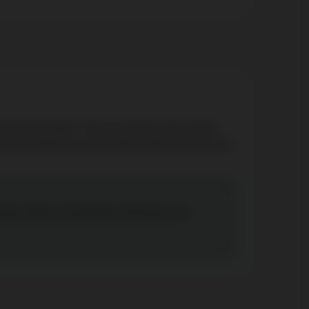
nimum de 30 $CA. Vous ne pouvez pas choisir
xée à un minimum et vous devez miser le bonus de
inces dans la boutique de bonus en