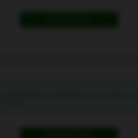
RÉCLAMER LE BONUS
oueurs canadiens comprend 50 tours gratuits pour un dépôt mi
éterminée par l'équipe d'AlfCasino. La taille de la mise est fi
ts supplémentaires et des tentatives sur la machine à p
 FUT Coins.
RÉCLAMER LE BONUS