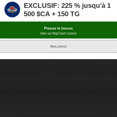
EXCLUSIF: 225 % jusqu'à 1
plir les conditions de mise.
500 $CA + 150 TG
sont pas éligibles à la promotion.
Prenez le bonus
Aller sur BigClash Casino
RÉCLAMER LE BONUS
Non, merci
e offre de bienvenue de 200 % jusqu'à 3 000 USDT. Pour en bén
éposés ainsi que le bonus. Vous disposez de 10 jours pour valider
tif, la mise maximale ne peut dépasser 7,50 $CA ou 5 