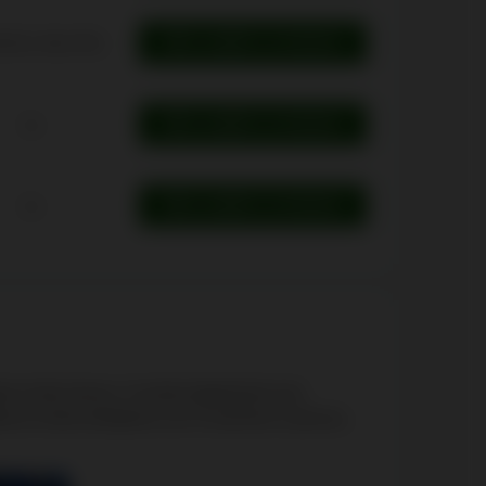
B+D), 40x (FS)
RÉCLAMER LE BONUS
1x
RÉCLAMER LE BONUS
1x
RÉCLAMER LE BONUS
ts et des bonus. Il existe également une
s et des tentatives sur la machine à pinces,