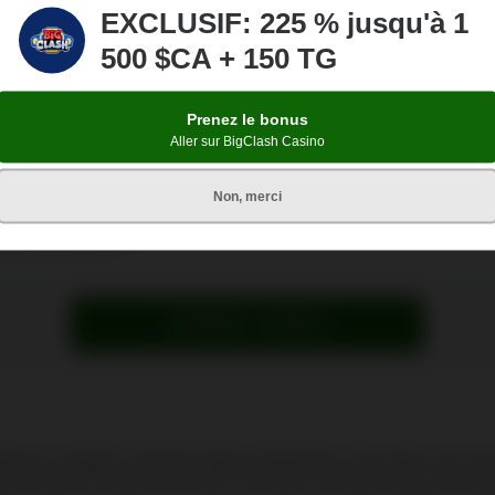
EXCLUSIF: 225 % jusqu'à 1
500 $CA + 150 TG
3 hauts niveaux VIP un bonus de remboursement de max. 15 % à
ack est soumise à des exigences de paris de 1x et se présente 
Prenez le bonus
Aller sur BigClash Casino
Non, merci
chaque dimanche.
OBTENIR LE BONUS
ure ou égale à 30 $CA entre le dimanche et le jeudi, vous rec
ur utiliser ce bonus de casino. De plus, les gains obtenus à part