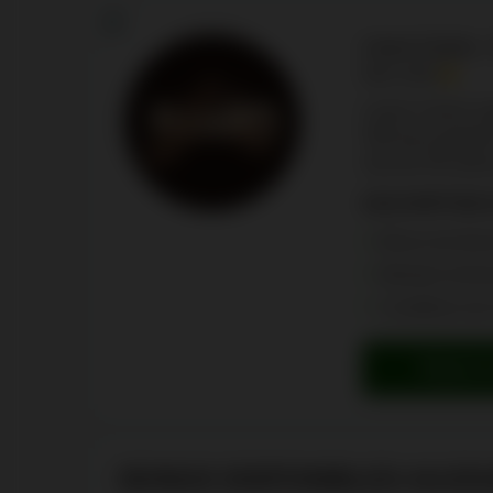
1
Lizaro Casino –
Note: 9.5/10
Lizaro Casino a
350 tours gratui
sont de 35x (bonu
DESCRIPTION 
Bonus de bien
Montant minim
Conditions de 
Obtenir l
BONUS DISPONIBLES AUJOU