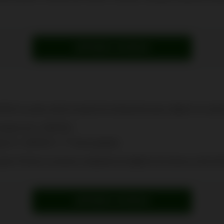
OBTENIR LE BONUS
0 $CA ou plus entre le jeudi et le dimanche pour obtenir l’un de
hauteur de 1 166 $CA
u’à 1 166 $CA + 77 tours gratuits
rier 35 fois la somme combinée du dépôt et du bonus et de 40 fo
OBTENIR LE BONUS