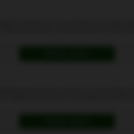
fre de Cashback de 25 % jusqu’à 300 $CA sur les pertes nettes
 $CA et doit être misé 1 fois avant d’être retiré. Il est octroyé 
OBTENIR LE BONUS
 Jackpot Cards par Amusnet, vous avez une chance d'obtenir le 
de n'importe quel niveau au jeu. La récompense est aléatoire et
OBTENIR LE BONUS