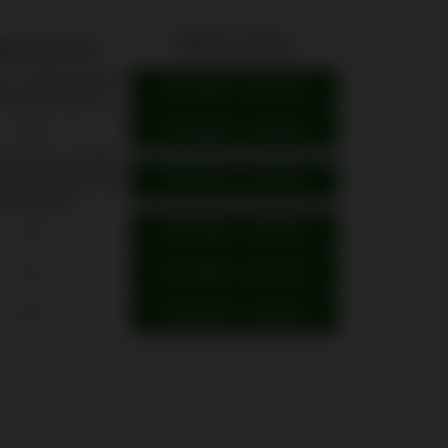
Obtenir le bonus
itions de mise
s + dépôt); 40x les
OBTENIR LE BONUS
es tours gratuits
40x
OBTENIR LE BONUS
le bonus en argent;
les gains issus des
OBTENIR LE BONUS
ours gratuits
1x
OBTENIR LE BONUS
1x
OBTENIR LE BONUS
0x
OBTENIR LE BONUS