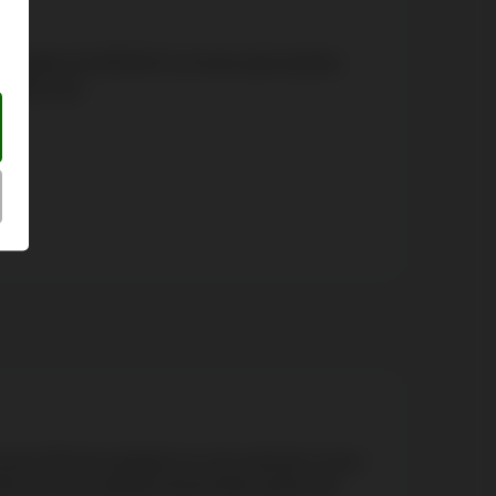
 hauteur de 600 $CA sur leurs paris perdus
comme suit:
evrez 66 tours gratuits sur une machine à sous
ir des tours gratuits doivent être pariés 40x