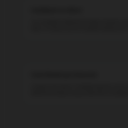
Cashback en direct
Les Canadiens obtiennent chaque semaine une of
direct. Ce bonus est d’un montant minimum de 7,50
Cash Bomb par Amusnet
Lorsque vous jouez à n'importe quel jeu au jeu
déclenche lorsqu'un joueur décroche un jackpot 