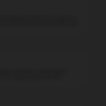
 enregistrées sur les jeux avec croupiers en
à tous les joueurs VIP, quel que soit leur niveau.
jackpot Cash Bomb. La fonctionnalité se
 il n'y a aucune exigence de la mise.