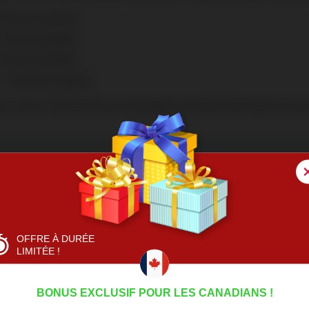
0 tours gratuits
0 tours gratuits
0 tours gratuits
 150 tours gratuits
 Lizaro Casino bonus du package est de 30 $CA tandis que les
ouvez pas miser plus de 7,50 $CA par tour. De plus, vous
OFFRE À DURÉE
LIMITÉE !
OBTENIR LE BONUS
BONUS EXCLUSIF POUR LES CANADIANS !