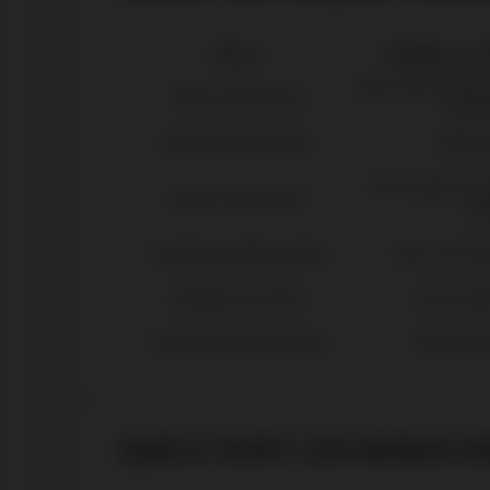
Bonus
Montant ou Va
Max. 100 % jusqu'
Offre de bienvenue
tours 
Bonus hebdomadaire
66 tours
50 % jusqu’à 1 1
Bonus du weekend
gra
Cashback hebdomadaire
Max. 15 % ju
Cashback en direct
25 % jusq
Cash Bomb par Amusnet
Récompens
QUELS SONT LES BONUS DI