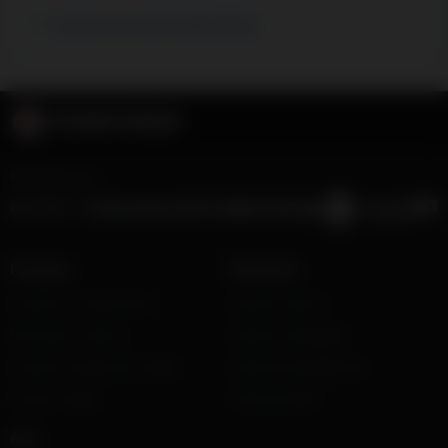
Casino en Ligne Argent Reel
Présenté sur :
Principal
Paiements
Casinos en argent réel
Casinos Interac
Nouveaux casinos
Casinos Instadebit
Casinos à paiement rapide
Casinos PaySafeCard
Casino mobile
Casinos iDebit
Avis