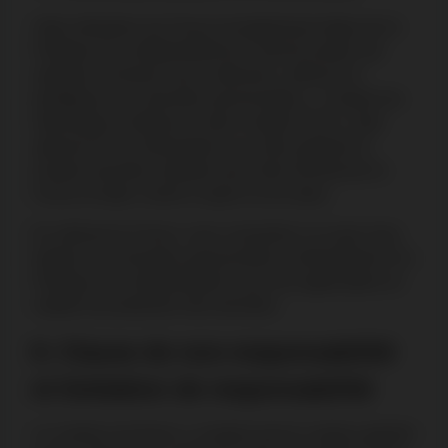
Votre utilisation du Forum est également régie par la
Politique de confidentialité de CasinoCanada, qui
explique comment nous collectons, utilisons et
protégeons vos données personnelles, y compris les
informations relatives à votre compte Forum, votre
adresse IP, les informations sur votre appareil et
d'autres données utilisées pour faire fonctionner le
Forum et lutter contre le spam ou les abus.
En utilisant le Forum, vous consentez à ce que nous
traitions vos données personnelles conformément à la
Politique de confidentialité et aux lois applicables en
matière de protection des données.
8. Clause de non-responsabilité
et limitation de responsabilité
Le contenu du forum, y compris tout le contenu généré