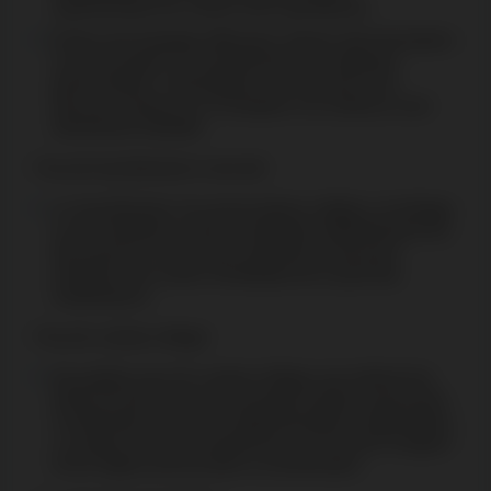
représentants du casino avec gentillesse.
Évitez tout langage offensant, abusif, discriminatoire
ou provocateur. Le harcèlement, les attaques
personnelles, l'intimidation, les menaces, les
discours haineux ou l'incitation à la violence sont
strictement interdits.
Pas de harcèlement ni de troll
Le harcèlement, les provocations ciblées, le trollage
ou les tentatives visant à perturber délibérément les
discussions ne sont pas autorisés et peuvent
entraîner une action immédiate de la part des
modérateurs.
Pas de contenu illégal
Ne publiez pas de contenu illégal, qui enfreint les
droits de tiers ou qui encourage d'autres personnes
à enfreindre les lois ou réglementations applicables,
y compris les lois canadiennes sur les jeux d'argent
et les règles provinciales ou territoriales.