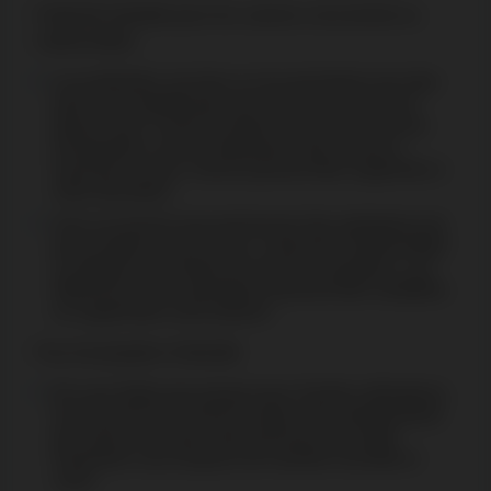
Publicité interdite pour les casinos concurrents ou
malhonnêtes
Les publicités, les liens ou les promotions de sites
web ou de plateformes qui sont en concurrence
directe avec CasinoCanada en tant que services
d'évaluation ou de comparaison
des casinos /
machines à sous / bonus
peuvent être supprimés à
notre discrétion.
Vous ne pouvez pas promouvoir des opérateurs de
jeux d'argent sans licence, clairement malhonnêtes
ou illégaux qui ciblent les joueurs canadiens. Les
références à ces opérateurs peuvent être modifiées
ou supprimées sans préavis.
Pas d'usurpation d'identité
Ne vous faites pas passer pour d'autres utilisateurs,
le personnel de CasinoCanada, des représentants
de casinos ou toute autre personne ou entité.
Présentez-vous toujours de manière honnête et
claire.