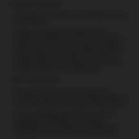
Exactitude et honnêteté
Ne publiez pas sciemment des informations fausses
ou trompeuses.
Lorsque vous publiez des plaintes ou des
expériences négatives concernant des casinos ou
d'autres services, vous devez fournir des détails
précis et, dans la mesure du possible, des preuves
à l'appui (telles que des dates, des résumés de
communications ou des captures d'écran dont les
données sensibles ont été supprimées).
Spam et autopromotion
Ne publiez pas de contenu non pertinent et
n'envahissez pas le forum de messages répétés, de
sujets en double ou de messages privés en masse.
Les liens d'affiliation personnels, les codes de
parrainage, les publicités et les contenus
promotionnels non sollicités sont interdits, sauf
autorisation écrite expresse de CasinoCanada.