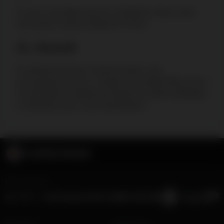
Si vous n'acceptez pas les Conditions mises à jour,
vous devez cesser d'utiliser le Forum.
11. Accord
En utilisant le forum CasinoCanada, vous
reconnaissez avoir lu, compris et accepté d'être lié par
les présentes conditions et toutes les autres politiques
ou directives qui y sont mentionnées.
Présenté sur :