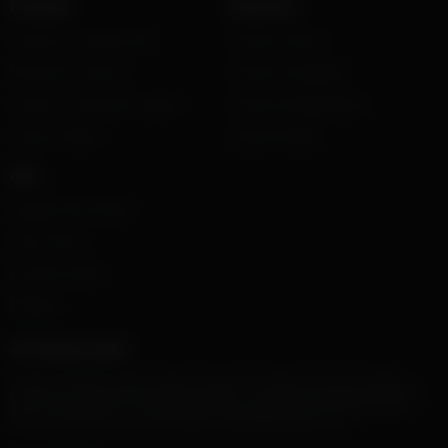
Principal
Paiements
Casinos en argent réel
Casinos Interac
Nouveaux casinos
Casinos Instadebit
Casinos à paiement rapide
Casinos PaySafeCard
Casino mobile
Casinos iDebit
Avis
Jackpot City Casino
Spin Casino
All Slots Casino
Playfina
Jeu Responsable
Jouer de l’argent en ligne est très amusant à condition que vous gardiez à
l’esprit qu’il est toujours possible de perdre. Vous devez adopter une attitude
de jeu responsable. Si vous êtes inquiet au sujet de votre conduite de jeu,
nous vous prions de vous faire aider sur BeGambleAware.org.