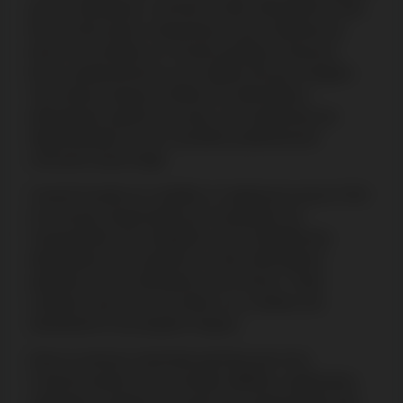
par les utilisateurs, est fourni à titre informatif et à des
fins de discussion uniquement. Aucun élément du
forum ne constitue un conseil juridique, financier,
fiscal, professionnel ou en matière de jeux d'argent.
Vous devez toujours vérifier les informations
directement auprès du casino, de l'organisme de
réglementation ou du conseiller professionnel
concerné avant d'agir.
CasinoCanada ne contrôle ni n'approuve aucun CGU
et n'est pas responsable de l'exactitude, de
l'exhaustivité, de la légalité ou de la fiabilité des
déclarations, des opinions ou des informations
publiées par les utilisateurs sur le forum. Toute
confiance que vous accordez à ce contenu est
strictement à vos propres risques.
Dans la mesure maximale permise par la loi,
CasinoCanada et ses sociétés affiliées, partenaires,
employés et agents ne seront pas responsables des