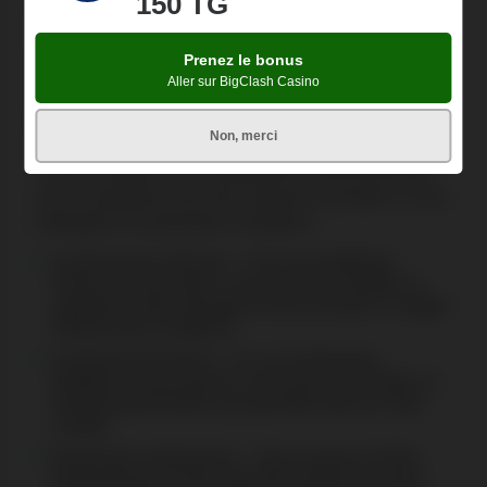
suspensions et interdictions
150 TG
Les modérateurs sont là pour veiller à ce que le forum
Prenez le bonus
reste un environnement convivial et constructif. Les
Aller sur BigClash Casino
utilisateurs sont tenus de respecter leurs décisions et
de se conformer à toutes les instructions fournies.
Non, merci
CasinoCanada et ses modérateurs peuvent prendre
une ou quelques-unes des mesures suivantes si vous
enfreignez les présentes Conditions :
Avertissement informel – Pour les problèmes
mineurs ou ponctuels, nous pouvons modifier ou
supprimer votre message et vous envoyer un rappel
informel des Conditions.
Avertissement formel – En cas d'infractions
répétées ou plus graves, nous pouvons émettre un
avertissement formel, qui peut être noté sur votre
compte.
Restrictions temporaires – Nous pouvons limiter
temporairement votre capacité à publier, envoyer