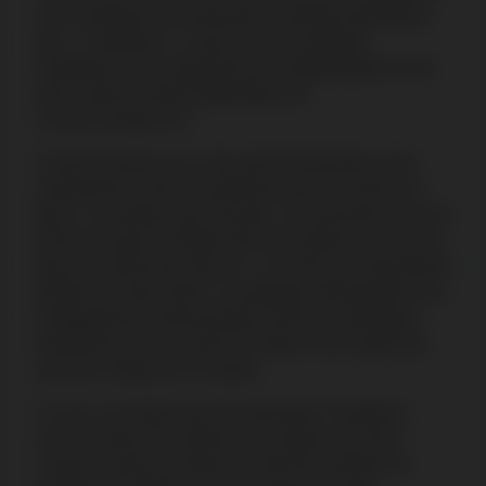
vous conformer aux présentes conditions générales
(les « Conditions »), ainsi qu'aux conditions
d'utilisation et à la politique de confidentialité du site
web CasinoCanada disponibles sur
CasinoCanada.com.
CasinoCanada est un site web d'information et de
comparaison. Nous n'exploitons pas de casinos en
ligne, n'acceptons pas de paris, ne fournissons pas de
services de jeux d'argent réel et ne gérons en aucune
façon les fonds des joueurs. Le Forum est uniquement
destiné à la discussion, au partage d'informations et à
l'engagement communautaire entre les utilisateurs
intéressés par les casinos en ligne et les sujets liés
aux jeux d'argent au Canada.
Si vous n'acceptez pas les présentes Conditions,
vous ne devez pas utiliser ou accéder au Forum.
CasinoCanada se réserve le droit de modifier les