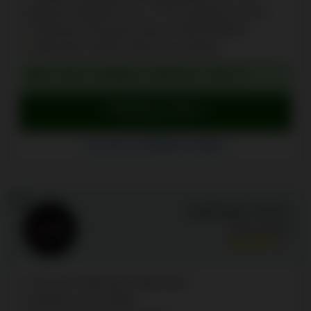
Bitguruz Originals avec un TRJ supérieur à 99 %
Paiements mensuels jusqu'à 5 000 000 $CA
Application mobile native pour Android
MAX. 100 % JUSQU'À 3 000 $CA + 300 TG
Réclamez le bonus
Aller sur Bitguruz Casino
Les avis sur Bitguruz Casino
13
SpinEmpire Casino
Note:
8.5
/10
Plus de 23 000 jeux testés RNG
Retraits le jour même