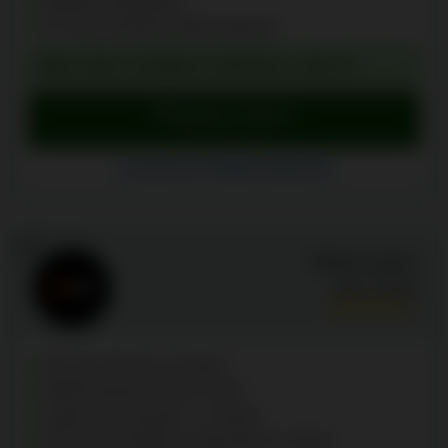
Retraits instantanés
50 Tours Gratuits hebdomadaires
MAX. 100 % JUSQU'À 4 500 $CA + 300 TG
Réclamez le bonus
Aller sur Vicibet Casino
Les avis sur Vicibet Casino (8)
7
GGbet Casino
Note:
9.3
/10
Plus de 570 jeux en direct
Dépôt minimum fixé à 5 $CA
Ligues GG League à 7 niveaux
Plus de 120 tables de blackjack en direct