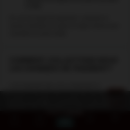
à l’offre.
En cas de retard de paiement, contactez le
service clientèle du casino en ligne Interac pour
connaître la cause réelle.
COMMENT COLLECTONS-NOUS
LES DONNÉES DE PAIEMENT?
Il est important que vous compreniez le
processus que nous employons afin de garantir
En utilisant ce site web, vous acceptez que nous utilisions des
l’exactitude des informations de paiement. Nous
témoins pour améliorer sa performance et votre expérience
d'utilisateur. Plus d'informations sur notre page de politique en
mesurons notamment les données de paiement
matière de
témoins.
Interac disponibles sur tout
meilleur casino au
OK
Nouveaux
Paiements
Menu
Bonus
Avis
Canada
pour refléter fidèlement l'expérience de
casinos
rapides