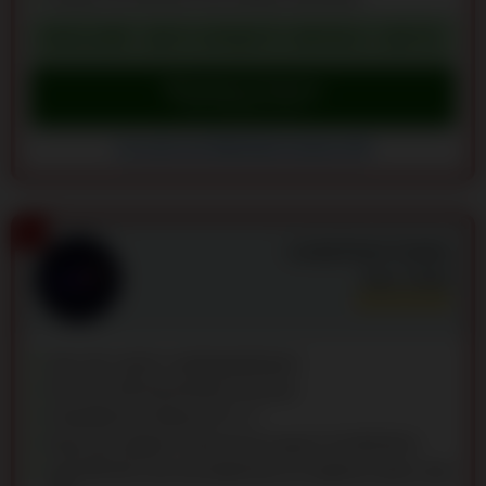
EXCLUSIF : 225 % JUSQU'À 1 500 $CA + 150 TG
Réclamez le bonus
Aller sur BigClash Casino
Les avis sur BigClash Casino (15)
2
Lucky7even Casino
Note:
9.8
/10
Jeux de casino cryptographiques
Plus de 100 fournisseurs de jeux
Propriété de Hollycorn N. V.
Roue de rotation chanceuse jusqu'à 10 000 $CA
150 000 $CA de récompenses en espèces dans club