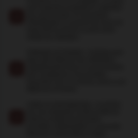
Procédure KYC non complétée
: le casino
peut suspendre le paiement en attendant
que vous envoyiez vos documents
d'identification ou la preuve de source de
fonds (SoF) au besoin ou qu’ils soient
vérifiés par l’opérateur.
Vérification de l’émetteur
: la banque peut
juger utile d’effectuer des vérifications
supplémentaires dans le cas de montants
plus conséquents, d’une première
transaction avec un nouveau casino ou de
différences de devise.
Limites de retrait dépassées
: le montant
que vous demandez excède la limite par
retrait ou la limite de transaction
journalière, hebdomadaire ou mensuelle
fixée par le casino Interac en ligne.