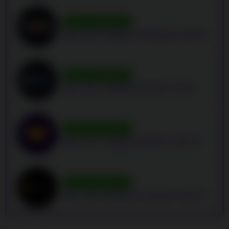
BONUS DE BIENVENUE
MAX. 200 % JUSQU’À 5 000 $CA + 600 TG
BONUS DE BIENVENUE
MAX. 200 % JUSQU’À 500 $CA + 50 TG
BONUS DE BIENVENUE
MAX. 100 % JUSQU’À 250 $CA + 250 TG
BONUS DE BIENVENUE
MAX. 100 % JUSQU’À 5 150 $CA + 800 TG