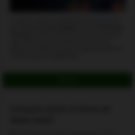
Il s’agit d’un bonus sur dépôt offert par
Ivibet Casino
qui comprend
15 tours gratuits
sur le jeu
Elvis Frog
Trueways
. Ce bonus permet aux joueurs d’explorer
cette machine à sous d’aventure avec des tours
gratuits. Il est offert aux joueurs existants de Ivibet via
CasinoCanada, sur dépôt requis.
JOUEZ ICI
Comment activer le bonus de
dépôt Ivibet?
1️⃣ Connectez-vous à votre compte Ivibet Casino ou