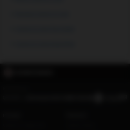
Nouveau Casino en Ligne
Casino en Ligne Tour Gratuit
Casino en Ligne Argent Reel
Présenté sur :
Principal
Paiements
Casinos en argent réel
Casinos Interac