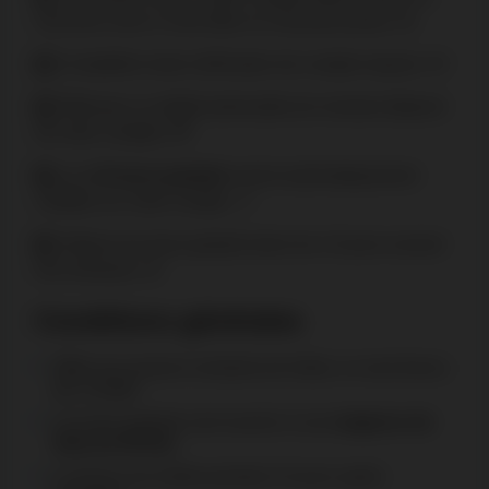
inscrivez-vous si vous êtes un nouveau joueur. 📝
2️⃣ Complétez toute vérification de compte requise. 🆔
3️⃣ Effectuez un dépôt admissible (le montant dépend
de votre compte). 💳
4️⃣ Les
15 tours gratuits
seront automatiquement
crédités sur votre compte. 🎉
5️⃣ Utilisez les tours gratuits dans les 14 jours suivant
leur émission. ⏳
Conditions générales
Offert aux joueurs existants de Ivibet, un seul bonus
par compte.
Les tours gratuits sont soumis à une
exigence de
mise de 40 fois
.
Le bonus est valide pendant 14 jours après