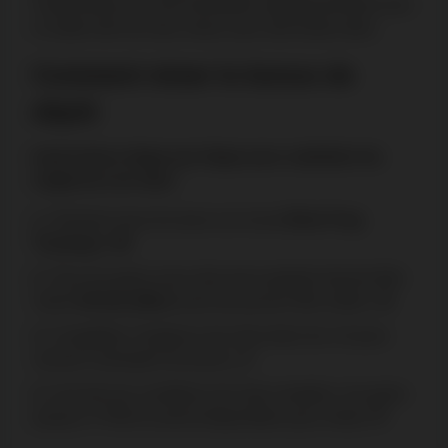
Payout Bonus et sont transférés progressivement vers
le solde réel lors des mises avec des fonds réels.
Comment miser le bonus de
dépôt
Instructions étape par étape pour satisfaire les
exigences de mise:
Terminez tous les tours sur le jeu
Elvis Frog
Trueways
. 🎮
Tous les gains issus des tours gratuits doivent être
misés
40 fois (40x)
avant de pouvoir être retirés. 🔄
Complétez l’exigence de mise dans les 14 jours
suivant l’activation du bonus. ⏳
Une fois les conditions de mise remplies, les gains
(jusqu’à 75 $CA) seront disponibles pour retrait. 💸